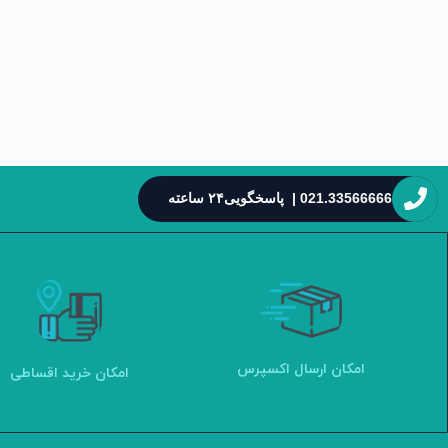
021.33566666 | پاسخگویی۲۴ ساعته
امکان ارسال اکسپرس
امکان خرید اقساطی