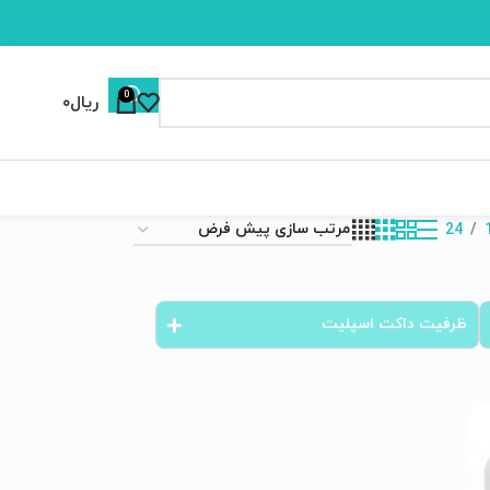
0
ریال
۰
021-33566666
24
ظرفیت داکت اسپلیت