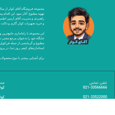
تهویه مطبوع آغاز نمود. این اقدام 
راهبردی و مدیریت آقای آرمین اطمی
و خرید تجهیزات کولر گازی و داکت ا
مطبوع و گرمایشی از جمله فن‌کویل،
استانداردهای کیفی روز دنیا، در پرو
برای آشنایی بیشتر با تنوع محصولا
تلفن تماس
محص
021-33566666
کول
021-33522000
کول
021-33522137
کول