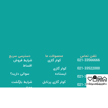
تلفن تماس
محصولات ما
دسترسی سریع
021-33566666
کولر گازی
شرایط فروش
اقساط
021-33522000
کولر گازی
ایستاده
سوالی دارید؟
021-33522137
0
کولر گازی پرتابل
شرایط بازگشت
خانه
فروشگاه
سبد خرید
لیست علاقه‌مندی‌ها
021-33522237
وجه
داکت اسپلیت
0912-1243049
اخبار و مقالات
آدرس ما
شوفاژ برقی
تهران، چهار راه
ارتباط با ما
تصفیه هوا
سرچشمه، ضلع