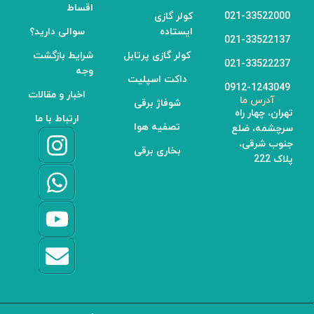
اقساط
021-33522000
کولر گازی
ایستاده
سوالی دارید؟
021-33522137
کولر گازی پرتابل
شرایط بازگشت
021-33522237
وجه
داکت اسپلیت
0912-1243049
اخبار و مقالات
آدرس ما
شوفاژ برقی
تهران، چهار راه
ارتباط با ما
تصفیه هوا
سرچشمه، ضلع
جنوب شرقی،
بخاری برقی
پلاک 222