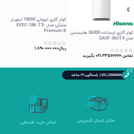
کولر گازی ایوولی 18000 اینورتر
مشکی مدل EVDC-18K-T3-
Premium-B
کولر گازی ایستاده 36000 هایسنس
مدل QAUF-36UT4
ریال
۱.۸۹۰.۰۰۰.۰۰۰
تماس ۰۲۱.۳۳۵۶۶۶۶۶ بگیرید
افزودن به سبد خرید
اطلاعات بیشتر
021.33566666 | پاسخگویی۲۴ ساعته
امکان ارسال اکسپرس
امکان خرید اقساطی