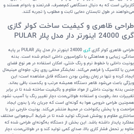
کاربرانی است که به دنبال دستگاهی کم‌مصرف، قدرتمند و بادوام هستند و
می‌خواهند در طول تابستان دمایی ثابت و مطلوب را تجربه کنند.
طراحی ظاهری و کیفیت ساخت کولر گازی
گری 24000 اینورتر دار مدل پلار PULAR
طراحی ظاهری
کولر گازی
گری
24000 اینورتر دار مدل پلار PULAR
بر پایه
سادگی، زیبایی و هماهنگی با دکوراسیون داخلی انجام شده است. بدنه
یونیت داخلی با خطوط نرم و رنگ خنثی، امکان استفاده در هر نوع فضای
مدرن یا کلاسیک را فراهم می‌کند. نمایشگر مخفی روی پنل، جلوه‌ای مینیمال
ایجاد کرده و تنها در زمان روشن بودن دستگاه قابل مشاهده است؛ این
ویژگی باعث می‌شود ظاهر دستگاه همیشه مرتب و یکدست باقی بماند.
جنس بدنه یونیت داخلی از مواد مقاوم و باکیفیت ساخته شده تا در برابر
تغییرات دما، رطوبت و استفاده طولانی‌مدت دچار تغییر رنگ یا آسیب نشود.
همچنین طراحی خروجی هوا به گونه‌ای است که جریان باد را بدون ایجاد
مزاحمت و با پخش یکنواخت در محیط منتشر می‌کند. یونیت خارجی نیز با
ساختاری مقاوم و پوشش ضدزنگ تولید شده تا در شرایط آب‌وهوایی مختلف
عملکرد پایدار داشته باشد. این بخش از دستگاه به‌گونه‌ای طراحی شده که
علاوه بر تحمل فشار کاری بالا، صدای کمی تولید کند و در طولانی‌مدت دچار