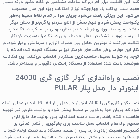
کند. این قابلیت برای افرادی که ساعات مشخصی در خانه حضور دارند بسیار
مفید است. پرتاب باد چهارجهته نیز از امکانات ویژه این مدل محسوب
می‌شود. این ویژگی باعث می‌شود جریان هوا در تمام نقاط محیط به‌طور
یکنواخت پخش شود و هیچ بخش از اتاق سردتر یا گرم‌تر از بخش دیگر
نباشد. وجود سنسورهای هوشمند نیز نقش مهمی در عملکرد دستگاه دارد.
این سنسورها با تشخیص دمای محیط، توان دستگاه را به‌صورت خودکار
تنظیم می‌کنند تا بهترین تعادل بین مصرف انرژی و سرمایش برقرار شود. در
کنار این موارد، برخی حالت‌های خودکار نیز در دستگاه تعبیه شده‌اند که با
توجه به شرایط محیط، مناسب‌ترین عملکرد را انتخاب می‌کنند. این امکانات
هوشمند باعث شده استفاده از دستگاه راحت‌تر، دقیق‌تر و بهینه‌تر باشد.
نصب و راه‌اندازی
کولر گازی گری 24000
اینورتر دار مدل پلار PULAR
نصب
کولر گازی گری 24000 اینورتر دار مدل پلار PULAR
باید در محلی انجام
شود که جریان هوا به‌خوبی در محیط پخش شود و یونیت خارجی نیز تهویه
مناسب داشته باشد. رعایت فاصله استاندارد بین یونیت‌ها، عایق‌کاری
صحیح لوله‌ها و انتخاب محل مناسب برای جلوگیری از فشار اضافی بر
کمپرسور اهمیت زیادی دارد. پس از نصب، دستگاه باید تست اولیه شود تا
از عملکرد صحیح، عدم نشتی و تنظیم درست حالت‌ها اطمینان حاصل شود.