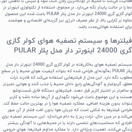
فعالیت می‌کند تا محیط در کوتاه‌ترین زمان خنک شود و سپس با کاهش دور،
دما را در حالت پایدار نگه می‌دارد. در مجموع، استفاده از تکنولوژی اینورتر در
کولر گازی گری 24000 اینورتر دار مدل پلار PULAR
باعث شده این محصول
علاوه بر کارایی بالا، از نظر مصرف انرژی نیز گزینه‌ای اقتصادی و هوشمند
برای استفاده طولانی‌مدت باشد.
فیلترها و سیستم تصفیه هوای کولر گازی
گری 24000 اینورتر دار مدل پلار PULAR
سیستم تصفیه هوای به‌کاررفته در
کولر گازی گری 24000 اینورتر دار مدل
پلار PULAR
به‌گونه‌ای طراحی شده که بتواند کیفیت هوای محیط را در سطح
مطلوب نگه دارد. این مدل از فیلترهایی استفاده می‌کند که قادرند ذرات
معلق، گردوغبار و آلودگی‌های رایج داخل محیط را جذب کنند و هوایی تمیزتر
و سالم‌تر در اختیار کاربر قرار دهند. فیلترهای دستگاه قابل شست‌وشو
هستند و این موضوع باعث می‌شود نگهداری از آن‌ها ساده باشد و کاربر
بتواند بدون هزینه اضافی، عملکرد تصفیه هوا را در بهترین حالت حفظ کند.
طراحی فیلترها به شکلی است که جریان هوا بدون افت فشار از آن عبور
می‌کند و در عین حال، ذرات ریز را به دام می‌اندازد. این سیستم تصفیه برای
افرادی که حساسیت‌های تنفسی دارند یا در محیط‌هایی با آلودگی بیشتر
زندگی می‌کنند، اهمیت ویژه‌ای دارد. با عملکرد مداوم فیلترها، هوای خروجی