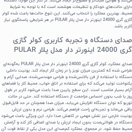
می‌کند و هوایی سبک‌تر و مطبوع‌تر ایجاد می‌کند. در کنار این موارد، دستگاه
دارای حالت‌های خودکار و تنظیمات هوشمند است که با توجه به شرایط
محیط، بهترین عملکرد را انتخاب می‌کنند. این تنوع حالت‌ها باعث شده
کولر
گازی گری 24000 اینورتر دار مدل پلار PULAR
در هر شرایطی پاسخگوی نیاز
کاربر باشد.
صدای دستگاه و تجربه کاربری کولر گازی
گری 24000 اینورتر دار مدل پلار PULAR
صدای عملکرد،
کولر گازی گری 24000 اینورتر دار مدل پلار PULAR
به‌گونه‌ای
طراحی شده که کمترین میزان نویز را در زمان کار ایجاد کند. یونیت داخلی
دستگاه با استفاده از فن بالانس‌شده و طراحی مهندسی‌شده، صدایی آرام و
یکنواخت تولید می‌کند که برای استفاده در اتاق خواب، محیط کار یا فضاهای
آرام بسیار مناسب است. این سطح پایین صدا باعث می‌شود کاربر در طول
روز یا شب بدون احساس مزاحمت از دستگاه استفاده کند. حتی در حالت
توربو که توان دستگاه افزایش می‌یابد، میزان صدا همچنان در حد قابل‌قبول
باقی می‌ماند و تجربه‌ای راحت فراهم می‌کند. طراحی نرم و بدون لرزش
یونیت خارجی نیز نقش مهمی در کاهش صدا دارد. این ویژگی باعث می‌شود
دستگاه در طولانی‌مدت بدون ایجاد لرزش یا صدای اضافی کار کند و آرامش
محیط حفظ شود. در مجموع، عملکرد کم‌صدای این مدل یکی از نقاط قوت آن