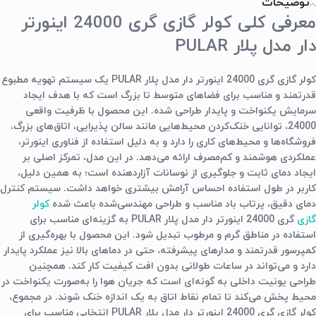
توضیحات
معرفی کلی کولر گازی گری 24000 اینورتر
دار مدل پلار PULAR
کولر گازی گری 24000 اینورتر دار مدل پلار PULAR
یک سیستم تهویه مطبوع
قدرتمند و مناسب برای فضاهای متوسط تا بزرگ است که با هدف ایجاد
سرمایش یکنواخت و پایدار طراحی شده. این محصول با ظرفیت واقعی
24000، توانایی خنک‌کردن محیط‌هایی مانند سالن پذیرایی، اتاق‌های بزرگ،
فروشگاه‌ها و محیط‌های کاری را دارد و به دلیل استفاده از فناوری اینورتر،
عملکردی هوشمند و کم‌مصرف ارائه می‌دهد. در این مدل، تمرکز اصلی بر
ایجاد دمای ثابت و جلوگیری از نوسانات آزاردهنده است؛ به همین دلیل،
کاربر در طول استفاده احساس آرامش بیشتری خواهد داشت. سیستم کنترل
دمای دقیق، پرتاب باد مناسب و طراحی مهندسی‌شده باعث شده
کولر
گازی
گری 24000 اینورتر دار مدل پلار PULAR
به گزینه‌ای مناسب برای
استفاده در مناطق گرم و مرطوب تبدیل شود. این محصول با بهره‌گیری از
کمپرسور قدرتمند و مدارهای پیشرفته، حتی در دماهای بالا نیز عملکرد پایدار
دارد و می‌تواند در ساعات طولانی بدون افت کیفیت کار کند. همچنین
طراحی یونیت داخلی به گونه‌ای است که جریان هوا را به‌صورت یکنواخت در
محیط پخش می‌کند تا تمام نقاط اتاق به یک اندازه خنک شوند. در مجموع،
کولر گازی گری 24000 اینورتر دار مدل پلار PULAR
انتخابی مناسب برای