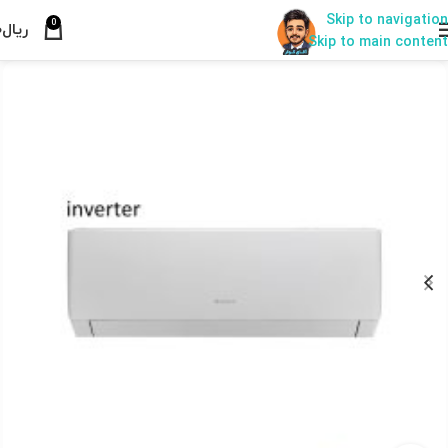
Skip to navigation
0
ریال
۰
021-33566666
Skip to main content