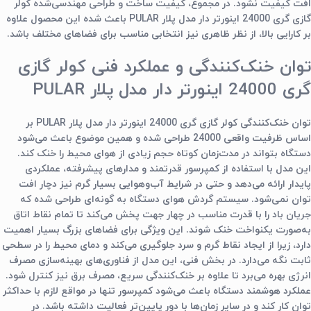
افت کیفیت نشود. در مجموع، کیفیت ساخت و طراحی مهندسی‌شده
کولر
گازی گری 24000 اینورتر دار مدل پلار PULAR
باعث شده این محصول علاوه
بر کارایی بالا، از نظر ظاهری نیز انتخابی مناسب برای فضاهای مختلف باشد.
توان خنک‌کنندگی و عملکرد فنی کولر گازی
گری 24000 اینورتر دار مدل پلار PULAR
توان خنک‌کنندگی
کولر گازی گری 24000 اینورتر دار مدل پلار PULAR
بر
اساس ظرفیت واقعی 24000 طراحی شده و همین موضوع باعث می‌شود
دستگاه بتواند در مدت‌زمان کوتاه حجم زیادی از هوای محیط را خنک کند.
این مدل با استفاده از کمپرسور قدرتمند و مدارهای پیشرفته، عملکردی
پایدار ارائه می‌دهد و حتی در شرایط آب‌وهوایی بسیار گرم نیز دچار افت
توان نمی‌شود. سیستم گردش هوای دستگاه به گونه‌ای طراحی شده که
جریان باد را با قدرت مناسب در چهار جهت پخش می‌کند تا تمام نقاط اتاق
به‌صورت یکنواخت خنک شوند. این ویژگی برای فضاهای بزرگ بسیار اهمیت
دارد، زیرا از ایجاد نقاط گرم و سرد جلوگیری می‌کند و دمای محیط را در سطحی
ثابت نگه می‌دارد. در بخش فنی، این مدل از فناوری‌های بهینه‌سازی مصرف
انرژی بهره می‌برد تا علاوه بر خنک‌کنندگی سریع، مصرف برق نیز کنترل شود.
عملکرد هوشمند دستگاه باعث می‌شود کمپرسور تنها در مواقع لازم با حداکثر
توان کار کند و در سایر زمان‌ها با دور پایین‌تر فعالیت داشته باشد. در