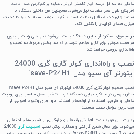
داخلی به حداقل برسد. این کاهش لرزش، علاوه بر کم‌کردن صدا، باعث
افزایش طول عمر قطعات نیز می‌شود. همچنین فن داخلی دستگاه با
سرعت‌های مختلف قابل تنظیم است تا کاربر بتواند بسته به شرایط محیط،
میزان صدای تولیدی را کنترل کند.
در مجموع، عملکرد آرام این دستگاه باعث می‌شود تجربه‌ای راحت و بدون
مزاحمت صوتی برای کاربر فراهم شود. در ادامه، بخش مربوط به نصب و
راه‌اندازی بررسی خواهد شد.
نصب و راه‌اندازی کولر گازی گری 24000
اینورتر آی سیو مدل I’save-P24H1
نصب صحیح کولر گازی گری 24000 اینورتر آی سیو مدل I’save‑P24H1
نقش مهمی در عملکرد نهایی دستگاه دارد. انتخاب محل مناسب برای یونیت
داخلی و خارجی، استفاده از لوله‌های استاندارد و اجرای وکیوم اصولی، از
مهم‌ترین مراحل نصب هستند.
رعایت این موارد باعث افزایش راندمان و جلوگیری از آسیب‌های احتمالی
می‌شود. برای فعال شدن گارانتی و عملکرد بهتر، نصب
اسپلیت گری
24000
اینورتر آی سیو مدل I’save‑P24H1 باید توسط تکنسین متخصص انجام