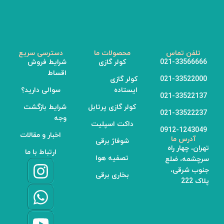
تلفن تماس
محصولات ما
دسترسی سریع
021-33566666
کولر گازی
شرایط فروش
اقساط
021-33522000
کولر گازی
ایستاده
سوالی دارید؟
021-33522137
کولر گازی پرتابل
شرایط بازگشت
021-33522237
وجه
داکت اسپلیت
0912-1243049
اخبار و مقالات
آدرس ما
شوفاژ برقی
تهران، چهار راه
ارتباط با ما
تصفیه هوا
سرچشمه، ضلع
جنوب شرقی،
بخاری برقی
پلاک 222