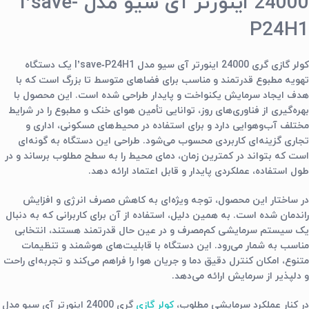
24000 اینورتر آی سیو مدل I’save-
P24H1
کولر گازی گری 24000 اینورتر آی سیو مدل I’save‑P24H1 یک دستگاه
تهویه مطبوع قدرتمند و مناسب برای فضاهای متوسط تا بزرگ است که با
هدف ایجاد سرمایش یکنواخت و پایدار طراحی شده است. این محصول با
بهره‌گیری از فناوری‌های روز، توانایی تأمین هوای خنک و مطبوع را در شرایط
مختلف آب‌وهوایی دارد و برای استفاده در محیط‌های مسکونی، اداری و
تجاری گزینه‌ای کاربردی محسوب می‌شود. طراحی این دستگاه به گونه‌ای
است که بتواند در کمترین زمان، دمای محیط را به سطح مطلوب برساند و در
طول استفاده، عملکردی پایدار و قابل اعتماد ارائه دهد.
در ساختار این محصول، توجه ویژه‌ای به کاهش مصرف انرژی و افزایش
راندمان شده است. به همین دلیل، استفاده از آن برای کاربرانی که به دنبال
یک سیستم سرمایشی کم‌مصرف و در عین حال قدرتمند هستند، انتخابی
مناسب به شمار می‌رود. این دستگاه با قابلیت‌های هوشمند و تنظیمات
متنوع، امکان کنترل دقیق دما و جریان هوا را فراهم می‌کند و تجربه‌ای راحت
و دلپذیر از سرمایش ارائه می‌دهد.
در کنار عملکرد سرمایشی مطلوب،
کولر گازی
گری 24000 اینورتر آی سیو مدل