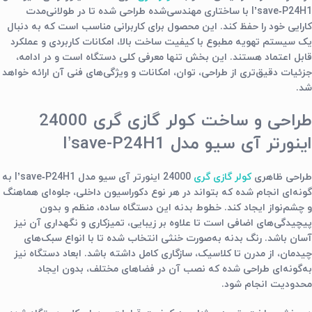
I’save‑P24H1 با ساختاری مهندسی‌شده طراحی شده تا در طولانی‌مدت
کارایی خود را حفظ کند. این محصول برای کاربرانی مناسب است که به دنبال
یک سیستم تهویه مطبوع با کیفیت ساخت بالا، امکانات کاربردی و عملکرد
قابل اعتماد هستند. این بخش تنها معرفی کلی دستگاه است و در ادامه،
جزئیات دقیق‌تری از طراحی، توان، امکانات و ویژگی‌های فنی آن ارائه خواهد
شد.
طراحی و ساخت کولر گازی گری 24000
اینورتر آی سیو مدل I’save-P24H1
طراحی ظاهری
کولر گازی گری
24000 اینورتر آی سیو مدل I’save‑P24H1 به
گونه‌ای انجام شده که بتواند در هر نوع دکوراسیون داخلی، جلوه‌ای هماهنگ
و چشم‌نواز ایجاد کند. خطوط بدنه این دستگاه ساده، منظم و بدون
پیچیدگی‌های اضافی است تا علاوه بر زیبایی، تمیزکاری و نگهداری آن نیز
آسان باشد. رنگ بدنه به‌صورت خنثی انتخاب شده تا با انواع سبک‌های
چیدمان، از مدرن تا کلاسیک، سازگاری کامل داشته باشد. ابعاد دستگاه نیز
به‌گونه‌ای طراحی شده که نصب آن در فضاهای مختلف، بدون ایجاد
محدودیت انجام شود.