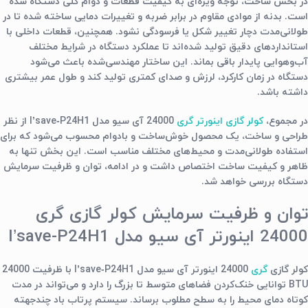
در بخش ساخت، توجه ویژه‌ای به کیفیت قطعات و دوام کلی دستگاه شده
است. بدنه از موادی مقاوم در برابر ضربه و تغییرات دمایی ساخته شده تا در
طولانی‌مدت دچار تغییر شکل یا فرسودگی نشود. همچنین، قطعات داخلی با
استانداردهای دقیق تولید شده‌اند تا عملکرد دستگاه در شرایط مختلف
آب‌وهوایی پایدار باقی بماند. این ساختار مهندسی‌شده باعث می‌شود
دستگاه در زمان کارکرد، لرزش و صدای کمتری تولید کند و طول عمر بیشتری
داشته باشد.
در مجموع،
کولر گازی اینورتر گری
24000 آی سیو مدل I’save‑P24H1 از نظر
طراحی و ساخت، یک محصول خوش‌ساخت و بادوام محسوب می‌شود که برای
استفاده طولانی‌مدت و محیط‌های مختلف مناسب است. این بخش تنها به
ظاهر و کیفیت ساخت اختصاص داشت و در ادامه، توان و ظرفیت سرمایش
دستگاه بررسی خواهد شد.
توان و ظرفیت سرمایش کولر گازی گری
24000 اینورتر آی سیو مدل I’save-P24H1
کولر گازی
گری
24000 اینورتر آی سیو مدل I’save‑P24H1 با ظرفیت 24000
BTU توانایی خنک‌کردن فضاهای متوسط تا بزرگ را دارد و می‌تواند در مدت
کوتاه دمای محیط را به سطح مطلوب برساند. سیستم پرتاب باد چندجهته