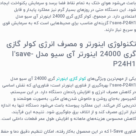
باعث می‌شود هوای خنک به تمام نقاط فضا برسد و سرمایش یکنواخت ایجاد
شود. این دستگاه حتی در روزهای بسیار گرم نیز عملکرد پایدار و قابل
اعتمادی دارد. در مجموع، کولر گازی گری 24000 اینورتر آی سیو مدل
I’save‑P24H1 گزینه‌ای مناسب برای محیط‌هایی است که به سرمایش قوی
و سریع نیاز دارند.
تکنولوژی اینورتر و مصرف انرژی کولر گازی
گری 24000 اینورتر آی سیو مدل I’save-
P24H1
یکی از مهم‌ترین ویژگی‌های
کولر گازی اینورتر
گری 24000 آی سیو مدل
I’save‑P24H1 بهره‌گیری از فناوری اینورتر است؛ فناوری‌ای که نقش اساسی
در کاهش مصرف انرژی و افزایش راندمان دستگاه دارد. در این سیستم،
کمپرسور به‌جای روشن و خاموش شدن‌های مکرر، به‌صورت هوشمند و
تدریجی کار می‌کند. این عملکرد پیوسته باعث می‌شود دستگاه تنها به اندازه
نیاز انرژی مصرف کند و از اتلاف برق جلوگیری شود. نتیجه این فرآیند،
کاهش محسوس هزینه‌های ماهانه و افزایش طول عمر قطعات داخلی است.
فناوری I-Save که در این محصول به‌کار رفته، امکان تنظیم دقیق دما و حفظ