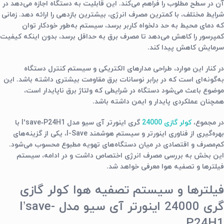
آن در سطح مطلوب را فراهم می‌کند. این قابلیت به دستگاه اجازه می‌دهد در
شرایط مختلف، با کمترین مصرف انرژی، بیشترین بازدهی را ارائه دهد. زمانی
که دمای محیط به حد دلخواه کاربر برسد، سیستم به‌طور خودکار توان
کمپرسور را کاهش می‌دهد تا مصرف برق به حداقل برسد، بدون اینکه کیفیت
سرمایش کاهش پیدا کند.
در کنار این موارد، طراحی مدارهای الکتریکی و سیستم کنترل دستگاه
به‌گونه‌ای است که در برابر نوسانات برق مقاومت بیشتری داشته باشد. این
موضوع باعث می‌شود دستگاه در شرایطی که ولتاژ برق ناپایدار است،
همچنان عملکردی پایدار و ایمن داشته باشد.
در مجموع،
کولر گازی 24000
گری اینورتر آی سیو مدل I’save‑P24H1 با
بهره‌گیری از فناوری اینورتر و سیستم هوشمند I-Save، یکی از گزینه‌های
کم‌مصرف و اقتصادی در میان دستگاه‌های تهویه مطبوع محسوب می‌شود.
این بخش به بررسی مصرف انرژی اختصاص داشت و در ادامه، سیستم
فیلترها و تصفیه هوا معرفی خواهد شد.
فیلترها و سیستم تصفیه هوا کولر گازی
گری 24000 اینورتر آی سیو مدل I’save-
P24H1