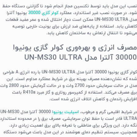
نصب این مدل باید توسط تکنسین مجاز انجام شود تا گارانتی دستگاه حفظ
شود. در صورت نصب غیر استاندارد، عملکرد
کولر گازی 30000
یونیوا آلترا
مدل UN-MS30 ULTRA ممکن است دچار اختلال شده و عمر مفید قطعات
کاهش یابد. استفاده از پایه‌های ضد لرزش برای یونیت خارجی توصیه
می‌شود تا انتقال ارتعاش به ساختمان کاهش یابد.
مصرف انرژی و بهره‌وری کولر گازی یونیوا
30000 آلترا مدل UN-MS30 ULTRA
کولر گازی یونیوا 30000 آلترا مدل UN-MS30 ULTRA با رده انرژی A طراحی
شده که نشان‌دهنده مصرف بهینه برق در شرایط عملکرد مداوم است. این
مدل در حالت سرمایش حدود 2700 وات و در حالت گرمایش حدود 2800 وات
برق مصرف می‌کند. استفاده از کمپرسور روتاری و گاز مبرد R410a باعث
افزایش راندمان و کاهش اتلاف انرژی شده است.
در شرایط اقلیمی گرم و مرطوب،
اسپلیت یونیوا
30000 آلترا مدل UN-MS30
ULTRA قادر است با حفظ توان سرمایشی، مصرف برق را در محدوده استاندارد
نگه دارد. این ویژگی برای مناطقی با تعرفه بالای برق اهمیت زیادی دارد.
همچنین، سیستم تنظیم دمای هوشمند در این مدل باعث می‌شود دستگاه