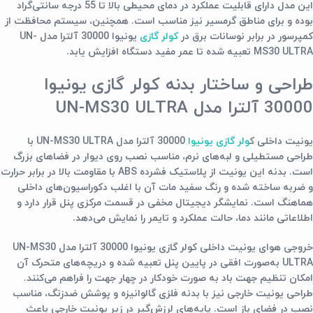
این مدل دارای قابلیت عملکرد در دمای محیطی بالا تا 55 درجه سانتی‌گراد
بوده و برای مناطق گرمسیر نیز مناسب است. همچنین، سیستم محافظت از
کمپرسور در برابر نوسانات برق در
کولر گازی
یونیوا 30000 آلترا مدل UN-
MS30 ULTRA تعبیه شده تا عمر مفید دستگاه افزایش یابد.
طراحی و ساختار بدنه کولر گازی یونیوا
30000 آلترا مدل UN-MS30 ULTRA
یونیت داخلی ک
ولر گازی یونیوا
30000 آلترا مدل UN-MS30 ULTRA با
طراحی مستطیلی و لبه‌های نرم، مناسب نصب روی دیوار در فضاهای بزرگ
است. بدنه این یونیت از پلاستیک فشرده ABS با مقاومت بالا در برابر حرارت
و ضربه ساخته شده و رنگ سفید مات آن با اغلب دکوراسیون‌های داخلی
هماهنگ است. نمایشگر دیجیتال مخفی در قسمت مرکزی پنل قرار دارد و
اطلاعاتی مانند دما، حالت عملکرد و تایمر را نمایش می‌دهد.
خروجی هوای یونیت داخلی کولر گازی یونیوا 30000 آلترا مدل UN-MS30
ULTRA به‌صورت افقی در پایین پنل تعبیه شده و دریچه‌های متحرک آن
امکان تنظیم جهت باد به صورت خودکار در چهار جهت را فراهم می‌کنند.
طراحی یونیت خارجی نیز با بدنه فلزی گالوانیزه و پوشش ضدزنگ، مناسب
نصب در فضای باز است. پایه‌های لرزش‌گیر در زیر یونیت خارجی باعث