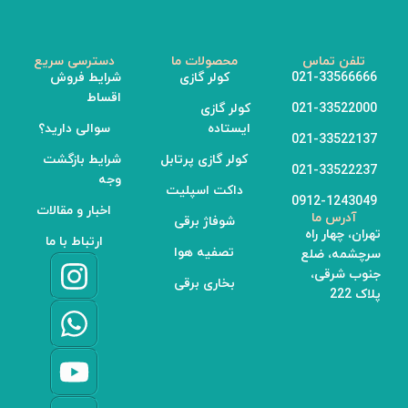
تلفن تماس
محصولات ما
دسترسی سریع
021-33566666
کولر گازی
شرایط فروش
اقساط
021-33522000
کولر گازی
ایستاده
سوالی دارید؟
021-33522137
کولر گازی پرتابل
شرایط بازگشت
021-33522237
وجه
داکت اسپلیت
0912-1243049
اخبار و مقالات
آدرس ما
شوفاژ برقی
تهران، چهار راه
ارتباط با ما
تصفیه هوا
سرچشمه، ضلع
جنوب شرقی،
بخاری برقی
پلاک 222