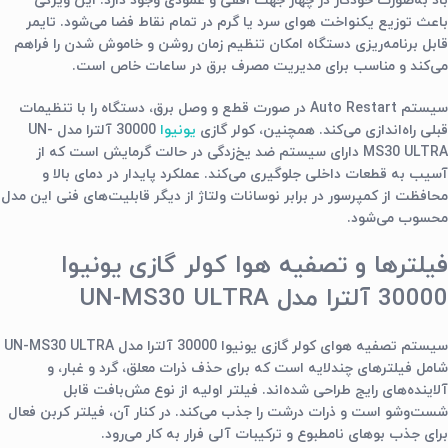
باد به‌صورت خودکار در چهار جهت افقی و عمودی وجود دارد. این ویژگی
باعث توزیع یکنواخت هوای سرد یا گرم در تمام نقاط فضا می‌شود. تایمر
قابل برنامه‌ریزی دستگاه امکان تنظیم زمان روشن و خاموش شدن را فراهم
می‌کند و مناسب برای مدیریت مصرف برق در ساعات خاص است.
سیستم Auto Restart در صورت قطع و وصل برق، دستگاه را با تنظیمات
قبلی راه‌اندازی می‌کند. همچنین، کولر گازی
یونیوا
30000 آلترا مدل UN-
MS30 ULTRA دارای سیستم ضد یخ‌زدگی در حالت گرمایش است که از
آسیب به قطعات داخلی جلوگیری می‌کند. عملکرد پایدار در دمای بالا و
محافظت از کمپرسور در برابر نوسانات ولتاژ از دیگر قابلیت‌های فنی این مدل
محسوب می‌شود.
فیلترها و تصفیه هوا کولر گازی یونیوا
30000 آلترا مدل UN-MS30 ULTRA
سیستم تصفیه هوای کولر گازی یونیوا 30000 آلترا مدل UN-MS30 ULTRA
شامل فیلترهای چندلایه است که برای حذف ذرات معلق، گرد و غبار، و
آلاینده‌های رایج طراحی شده‌اند. فیلتر اولیه از نوع مش‌بافت قابل
شست‌وشو است و ذرات درشت را جذب می‌کند. در کنار آن، فیلتر کربن فعال
برای جذب بوهای نامطبوع و ترکیبات آلی فرار به کار می‌رود.